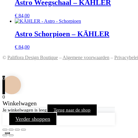
Astro Weegschaal – KÄHLER
€
84,00
Astro Schorpioen – KÄHLER
€
84,00
©
Paliflora Design Boutique
–
Algemene voorwaarden
–
Privacybele
0
0
Winkelwagen
Je winkelwagen is leeg
Terug naar de shop
Verder shoppen