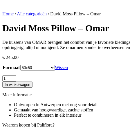
Home
/
Alle categorieën
/ David Moss Pillow – Omar
David Moss Pillow – Omar
De kussens van OMAR brengen het comfort van je favoriete kledingstuk
opdringerig, altijd uitnodigend. Ze omarmen zonder te overheersen en 
€
245,00
Formaat
Wissen
David
Moss
In winkelwagen
Pillow
-
Meer informatie
Omar
aantal
Ontworpen in Antwerpen met oog voor detail
Gemaakt van hoogwaardige, zachte stoffen
Perfect te combineren in elk interieur
Waarom kopen bij Paliflora?